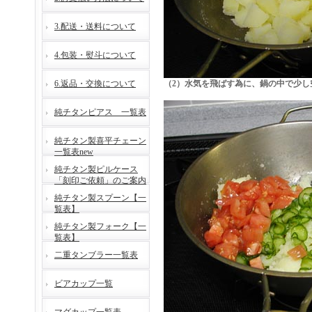
3.配送・送料について
4.包装・熨斗について
6.返品・交換について
（2）水気を飛ばす為に、鍋の中で少し
純チタンピアス 一覧表
純チタン製喜平チェーン
一覧表new
純チタン製ピルケース
「刻印ご依頼」のご案内
純チタン製スプーン【一
覧表】
純チタン製フォーク【一
覧表】
二重タンブラー一覧表
ビアカップ一覧