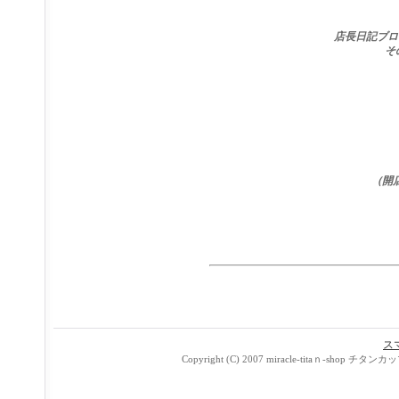
店長日記ブロ
そ
（開
ス
Copyright (C) 2007 miracle-titaｎ-sho