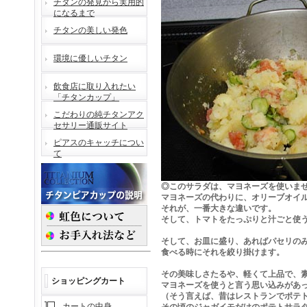
チタンの発見から実用的
になるまで
チタンの美しい発色
環境に優しいチタン
飲食店に取り入れたい
「チタンカップ」
こだわりの純チタンアク
セサリー通販サイト
ピアスのキャッチについ
て
◎このサラダは、マヨネーズを使いま
マヨネーズの代わりに、オリーブオイ
それが、一番大きな違いです。
そして、トマトをたっぷりと汁ごと使
そして、お皿に盛り、あればパセリの
食べる時にそれを絞り掛けます。
その美味しさたるや、軽くて上品で、
ショッピングカート
マヨネーズを使うと言う思い込みがあ
（そう言えば、昔はレストランでポテ
カートの中身