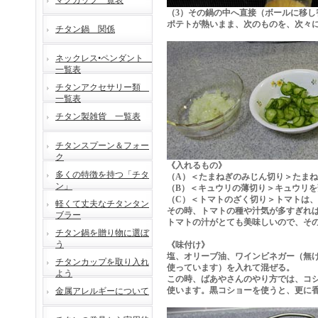
マグカップ一覧表
（3）その鍋の中へ直接（ボールに移
ポテトが熱いまま、次のものを、次々
チタン鍋 関係
ネックレス•ペンダント
一覧表
チタンアクセサリー類
一覧表
チタン製雑貨 一覧表
チタンスプーン＆フォー
ク
《入れるもの》
多くの特徴を持つ「チタ
（A）＜たまねぎのみじん切り＞たま
ン」
（B）＜キュウリの薄切り＞キュウリ
（C）＜トマトのざく切り＞トマトは
軽くて丈夫なチタンタン
その時、トマトの種や汁気が多すぎれ
ブラー
トマトの汁がとても美味しいので、そ
チタン鍋を贈り物に選ぼ
う
《味付け》
塩、オリーブ油、ワインビネガー（無
チタンカップを取り入れ
使っています）を入れて混ぜる。
よう
この時、ばあやさんのやり方では、コ
使います。黒コショーを使うと、更に香
金属アレルギーについて