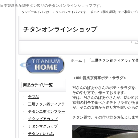
日本製新潟産純チタン製品のチタンオンラインショップです。
チタンゴールドパンは、チタンのフライパンです。 省エネ（弱火調理）でご家庭でプ
チタンオンラインショップ
ご
ホーム
｜
「三層チタン鍋ティアラ」で作
＜001.昔風京料亭ポテトサラダ＞
商品カテゴリ一覧
Mさんのばあやさんのポテトサラダを
そのやり方で、作っております。
全商品
実は、Mさんのばあやさんが、幼いM
京都の料亭で食べたポテトサラダがあ
三層チタン鍋ティアラ
が、そこの女将から作り方を聞いたも
チタン二重タンブラー
チタン鍋で、その作り方をお伝えしま
チタンビアカップ
チタンマグカップ
チタンぐい呑み