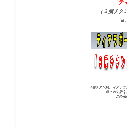
「テ
（３層チタ
「縁
３層チタン鍋ティアラの
日々の生活を
この商