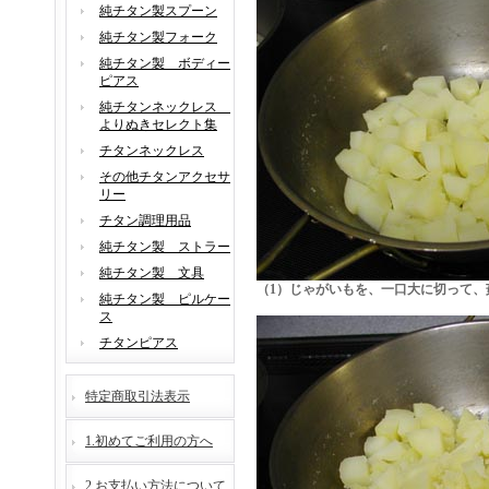
純チタン製スプーン
純チタン製フォーク
純チタン製 ボディー
ピアス
純チタンネックレス
よりぬきセレクト集
チタンネックレス
その他チタンアクセサ
リー
チタン調理用品
純チタン製 ストラー
純チタン製 文具
（1）じゃがいもを、一口大に切って
純チタン製 ピルケー
ス
チタンピアス
特定商取引法表示
1.初めてご利用の方へ
2.お支払い方法について