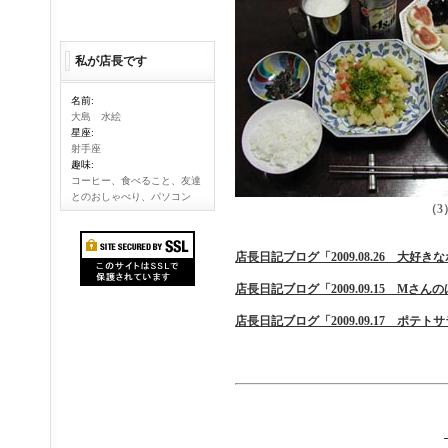
私が店長です
名前:
大島 水絵
星座:
射手座
趣味:
コーヒー、食べること、友達
とのおしゃべり、パソコン
（3
店長日記ブログ「2009.08.26 大好
店長日記ブログ「2009.09.15 Mさ
店長日記ブログ「2009.09.17 ポテ