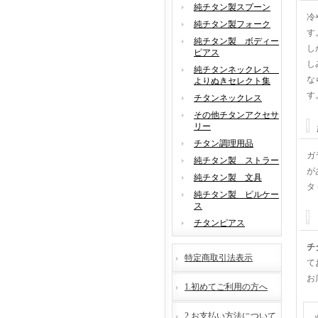
純チタン製スプーン
冷
純チタン製フォーク
す
純チタン製 ボディー
し
ピアス
し
純チタンネックレス
な
よりぬきセレクト集
す
チタンネックレス
その他チタンアクセサ
リー
チタン調理用品
ガ
純チタン製 ストラー
が
純チタン製 文具
タ
純チタン製 ピルケー
ス
チタンピアス
チ
特定商取引法表示
て
お
1.初めてご利用の方へ
2.お支払い方法について