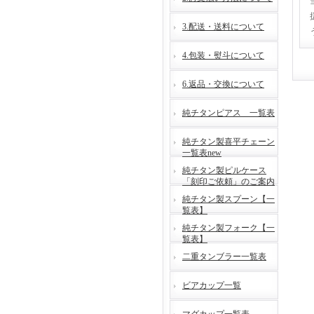
3.配送・送料について
4.包装・熨斗について
6.返品・交換について
純チタンピアス 一覧表
純チタン製喜平チェーン
一覧表new
純チタン製ピルケース
「刻印ご依頼」のご案内
純チタン製スプーン【一
覧表】
純チタン製フォーク【一
覧表】
二重タンブラー一覧表
ビアカップ一覧