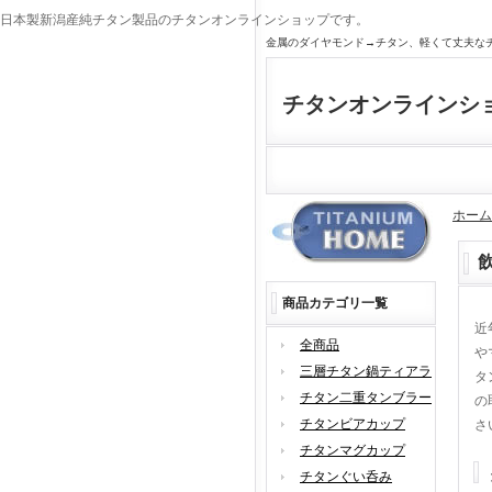
日本製新潟産純チタン製品のチタンオンラインショップです。
金属のダイヤモンド→チタン、軽くて丈夫な
チタンオンラインシ
ホーム
商品カテゴリ一覧
近
全商品
や
三層チタン鍋ティアラ
タ
チタン二重タンブラー
の
チタンビアカップ
さ
チタンマグカップ
チタンぐい呑み