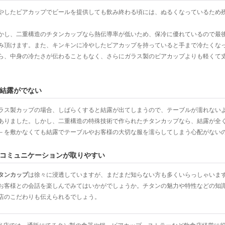
やしたビアカップでビールを提供しても飲み終わる頃には、ぬるくなっているため
。
かし、二重構造のチタンカップなら熱伝導率が低いため、保冷に優れているので最
み頂けます。また、キンキンに冷やしたビアカップを持っていると手まで冷たくな
ら、中身の冷たさが伝わることもなく、さらにガラス製のビアカップよりも軽くて
。
結露がでない
ラス製カップの場合、しばらくすると結露が出てしまうので、テーブルが濡れない
ありました。しかし、二重構造の特殊技術で作られたチタンカップなら、結露が全
－を敷かなくても結露でテーブルやお客様の大切な服を濡らしてしまう心配がない
コミュニケーションが取りやすい
タンカップ
は徐々に浸透していますが、まだまだ知らない方も多くいらっしゃいま
お客様との会話を楽しんでみてはいかがでしょうか。チタンの魅力や特性などの知
店のこだわりも伝えられるでしょう。