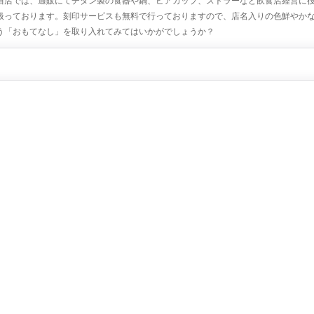
当店では、通販にてチタン製の食器や鍋、ビアカップ、ストラーなど飲食店経営に
扱っております。刻印サービスも無料で行っておりますので、店名入りの色鮮やか
う「おもてなし」を取り入れてみてはいかがでしょうか？