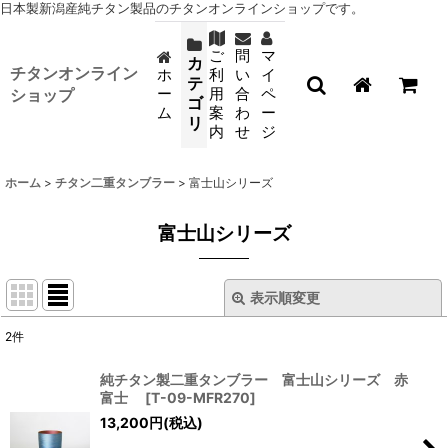
日本製新潟産純チタン製品のチタンオンラインショップです。
ご
問
マ
カ
チタンオンライン
ホ
利
い
イ
テ
ー
用
合
ペ
ショップ
ゴ
ム
案
わ
ー
リ
内
せ
ジ
ホーム
>
チタン二重タンブラー
>
富士山シリーズ
富士山シリーズ
表示順変更
閉じる
2
件
表示数
:
純チタン製二重タンブラー 富士山シリーズ 赤
富士
[
T-09-MFR270
]
並び順
:
13,200
円
(税込)