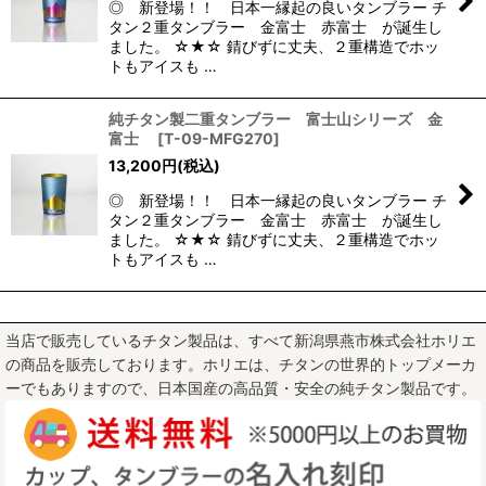
◎ 新登場！！ 日本一縁起の良いタンブラー チ
絞り込む
タン２重タンブラー 金富士 赤富士 が誕生し
ました。 ☆★☆ 錆びずに丈夫、２重構造でホッ
トもアイスも …
純チタン製二重タンブラー 富士山シリーズ 金
富士
[
T-09-MFG270
]
13,200
円
(税込)
◎ 新登場！！ 日本一縁起の良いタンブラー チ
タン２重タンブラー 金富士 赤富士 が誕生し
ました。 ☆★☆ 錆びずに丈夫、２重構造でホッ
トもアイスも …
当店で販売しているチタン製品は、すべて新潟県燕市株式会社ホリエ
の商品を販売しております。ホリエは、チタンの世界的トップメーカ
ーでもありますので、日本国産の高品質・安全の純チタン製品です。