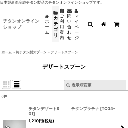
日本製新潟産純チタン製品のチタンオンラインショップです。
ご
問
マ
カ
チタンオンライン
ホ
利
い
イ
テ
ー
用
合
ペ
ショップ
ゴ
ム
案
わ
ー
リ
内
せ
ジ
ホーム
>
純チタン製スプーン
>
デザートスプーン
デザートスプーン
表示順変更
閉じる
6
件
表示数
:
チタンデザートS チタンプラチナ
[
TC04-
01
]
並び順
:
1,210
円
(税込)