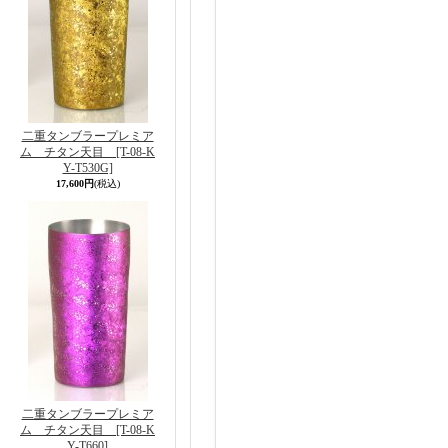
二重タンブラープレミア
ム チタン天目
[T-08-K
Y-T530G]
17,600円
(税込)
二重タンブラープレミア
ム チタン天目
[T-08-K
Y-T660]