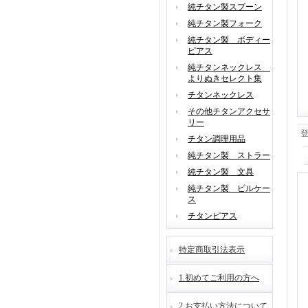
純チタン製スプーン
純チタン製フォーク
純チタン製 ボディー
ピアス
純チタンネックレス
よりぬきセレクト集
チタンネックレス
その他チタンアクセサ
リー
チタン調理用品
純チタン製 ストラー
純チタン製 文具
純チタン製 ピルケー
ス
チタンピアス
特定商取引法表示
1.初めてご利用の方へ
2.お支払い方法について