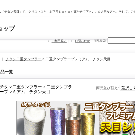
ム「チタン天目」で、クリスマスと、お正月をますます輝かせて下さい。☆大切な方へ、そして、ご
ョップ
ご利用案内
｜
お問い合せ
商品検索
:
｜
チタン二重タンブラー
> 二重タンブラープレミアム チタン天目
商品一覧
チタン二重タンブラー > 二重タンブラ
商品並び替え
:
ープレミアム チタン天目