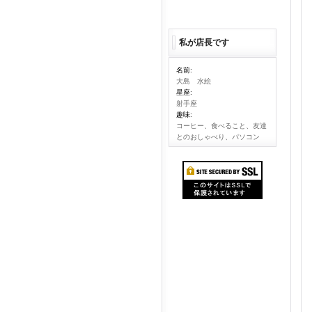
私が店長です
名前:
大島 水絵
星座:
射手座
趣味:
コーヒー、食べること、友達
とのおしゃべり、パソコン