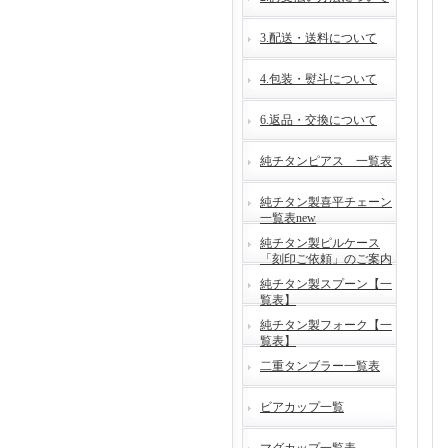
3.配送・送料について
4.包装・熨斗について
6.返品・交換について
純チタンピアス 一覧表
純チタン製喜平チェーン
一覧表new
純チタン製ピルケース
「刻印ご依頼」のご案内
純チタン製スプーン【一
覧表】
純チタン製フォーク【一
覧表】
二重タンブラー一覧表
ビアカップ一覧