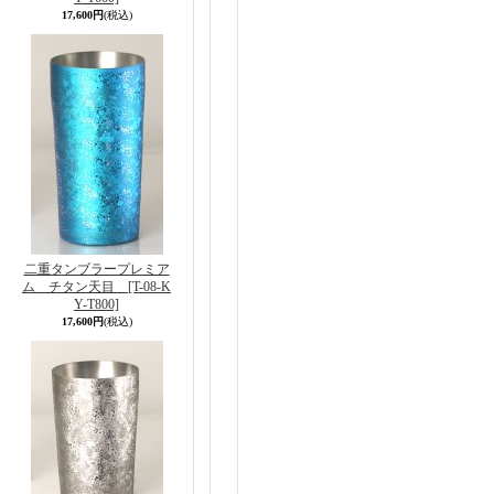
17,600円
(税込)
二重タンブラープレミア
ム チタン天目
[T-08-K
Y-T800]
17,600円
(税込)