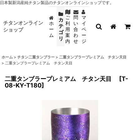
日本製新潟産純チタン製品のチタンオンラインショップです。
ご
問
マ
カ
チタンオンライン
ホ
利
い
イ
テ
ー
用
合
ペ
ショップ
ゴ
ム
案
わ
ー
リ
内
せ
ジ
ホーム
>
チタン二重タンブラー
>
二重タンブラープレミアム チタン天目
>
二重タンブラープレミアム チタン天目
二重タンブラープレミアム チタン天目
[
T-
08-KY-T180
]