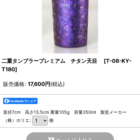
二重タンブラープレミアム チタン天目
[
T-08-KY-
T180
]
販売価格
:
17,600
円
(税込)
Facebookでシェア
直径7cm 高さ13.5cm 重量105g 容量350ml 製造メーカー
（株）ホリエ
:
個