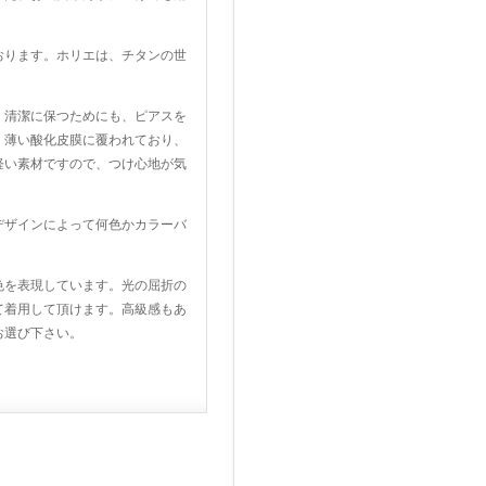
おります。ホリエは、チタンの世
。清潔に保つためにも、ピアスを
、薄い酸化皮膜に覆われており、
軽い素材ですので、つけ心地が気
デザインによって何色かカラーバ
色を表現しています。光の屈折の
て着用して頂けます。高級感もあ
お選び下さい。