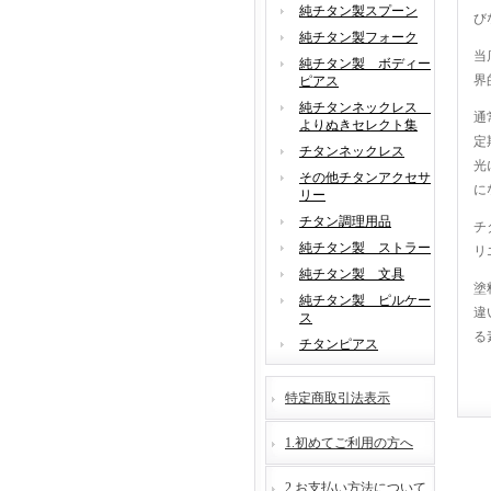
純チタン製スプーン
び
純チタン製フォーク
当
純チタン製 ボディー
界
ピアス
純チタンネックレス
通
よりぬきセレクト集
定
チタンネックレス
光
その他チタンアクセサ
に
リー
チタン調理用品
チ
純チタン製 ストラー
リ
純チタン製 文具
塗
純チタン製 ピルケー
違
ス
る
チタンピアス
特定商取引法表示
1.初めてご利用の方へ
2.お支払い方法について