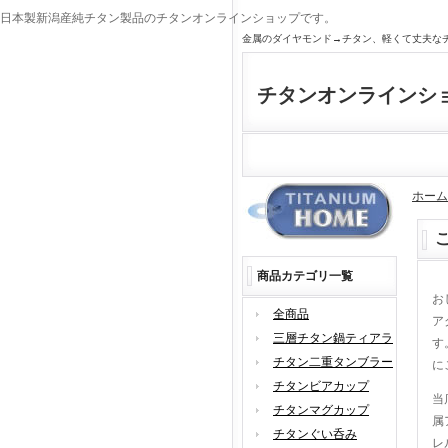
日本製新潟産純チタン製品のチタンオンラインショップです。
金属のダイヤモンド→チタン、軽くて丈夫な
チタンオンラインシ
ホーム
商品カテゴリ一覧
お
全商品
ア
三層チタン鍋ティアラ
す
チタン二重タンブラー
に
チタンビアカップ
当
チタンマグカップ
属
チタンぐい呑み
レ