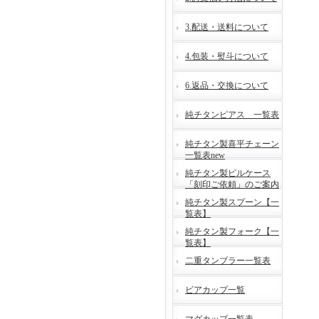
3.配送・送料について
4.包装・熨斗について
6.返品・交換について
純チタンピアス 一覧表
純チタン製喜平チェーン
一覧表new
純チタン製ピルケース
「刻印ご依頼」のご案内
純チタン製スプーン【一
覧表】
純チタン製フォーク【一
覧表】
二重タンブラー一覧表
ビアカップ一覧