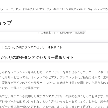
チタンカップ、アクセサリのチタンピアス、チタン鍋等のチタン健康グッズのオンラインショップで
ョップ
ご利用案内
｜
お問い合せ
商品検索
:
｜
こだわりの純チタンアクセサリー通販サイト
こだわりの純チタンアクセサリー通販サイト
しゃれなファッションを楽しむ時、アクセサリーを合わせることで、コーディネー
クセサリーと言っても、ネックレスやピアス、ブレスレットなど種類は様々で、素
。素敵なデザインのアクセサリーでしたら、出来るだけ長く使用したいと思うもの
こだわって選ぶことが重要です。
店では、純チタンを使用した
純チタンアクセサリー
の販売をおこなっております。
アレルギーが心配でつけられないという方もいらっしゃるでしょう。しかし、純チ
ルギーの発症率が低いと言われているため、多くの方に好まれて選ばれています。