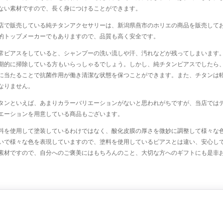
ない素材ですので、長く身につけることができます。
店で販売している純チタンアクセサリーは、新潟県燕市のホリエの商品を販売して
的トップメーカーでもありますので、品質も高く安全です。
常ピアスをしていると、シャンプーの洗い流しや汗、汚れなどが残ってしまいます
期的に掃除している方もいらっしゃるでしょう。しかし、純チタンピアスでしたら
に当たることで抗菌作用が働き清潔な状態を保つことができます。また、チタンは
なりません。
タンといえば、あまりカラーバリエーションがないと思われがちですが、当店では
エーションを用意している商品もございます。
料を使用して塗装しているわけではなく、酸化皮膜の厚さを微妙に調整して様々な
いで様々な色を表現していますので、塗料を使用しているピアスとは違い、安心し
素材ですので、自分へのご褒美にはもちろんのこと、大切な方へのギフトにも是非