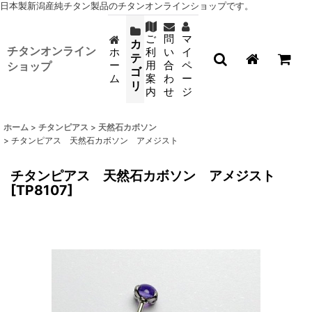
日本製新潟産純チタン製品のチタンオンラインショップです。
ご
問
マ
カ
チタンオンライン
ホ
利
い
イ
テ
ー
用
合
ペ
ショップ
ゴ
ム
案
わ
ー
リ
内
せ
ジ
ホーム
>
チタンピアス
>
天然石カボソン
>
チタンピアス 天然石カボソン アメジスト
チタンピアス 天然石カボソン アメジスト
[
TP8107
]