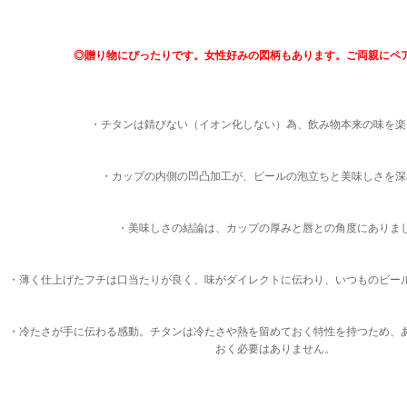
◎贈り物にぴったりです。女性好みの図柄もあります。ご両親にペ
・チタンは錆びない（イオン化しない）為、飲み物本来の味を楽
・カップの内側の凹凸加工が、ビールの泡立ちと美味しさを深
・美味しさの結論は、カップの厚みと唇との角度にありま
・薄く仕上げたフチは口当たりが良く、味がダイレクトに伝わり、いつものビー
・冷たさが手に伝わる感動。チタンは冷たさや熱を留めておく特性を持つため、
おく必要はありません。