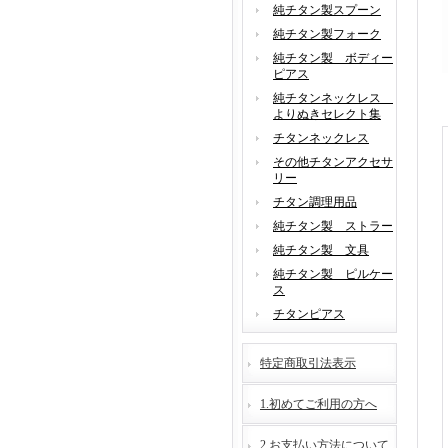
純チタン製スプーン
純チタン製フォーク
純チタン製 ボディー
ピアス
純チタンネックレス
よりぬきセレクト集
チタンネックレス
その他チタンアクセサ
リー
チタン調理用品
純チタン製 ストラー
純チタン製 文具
純チタン製 ピルケー
ス
チタンピアス
特定商取引法表示
1.初めてご利用の方へ
2.お支払い方法について