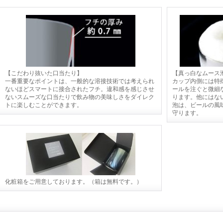
【こだわり抜いた口当たり】
【真っ白なムース
一番重要なポイントは、一般的な溶接技術では考えられ
カップ内側には特
ないほどスマートに接合されたフチ。違和感を感じさせ
ールを注ぐと微細
ないスムーズな口当たりで飲み物の美味しさをダイレク
ります。他にはな
トに楽しむことができます。
泡は、ビールの風
守ります。
化粧箱をご用意しております。（箱は無料です。）