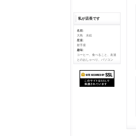
私が店長です
名前:
大島 水絵
星座:
射手座
趣味:
コーヒー、食べること、友達
とのおしゃべり、パソコン