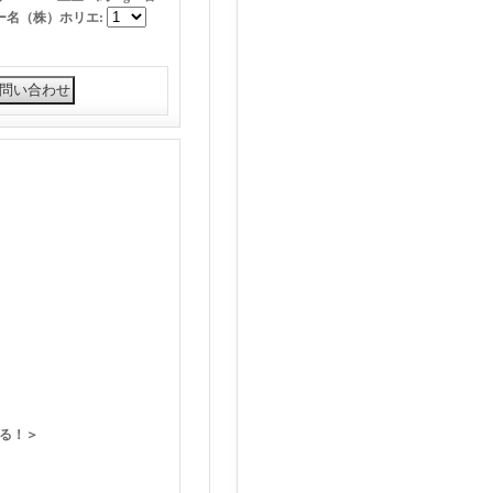
カー名（株）ホリエ
:
る！＞