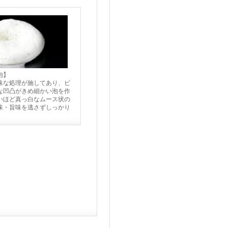
泡】
殊な処理が施してあり、ビ
な凹凸がきめ細かい泡を作
いほど真っ白なムース状の
味・旨味を逃さずしっかり