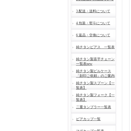
3.配送・送料について
4.包装・熨斗について
6.返品・交換について
純チタンピアス 一覧表
純チタン製喜平チェーン
一覧表new
純チタン製ピルケース
「刻印ご依頼」のご案内
純チタン製スプーン【一
覧表】
純チタン製フォーク【一
覧表】
二重タンブラー一覧表
ビアカップ一覧