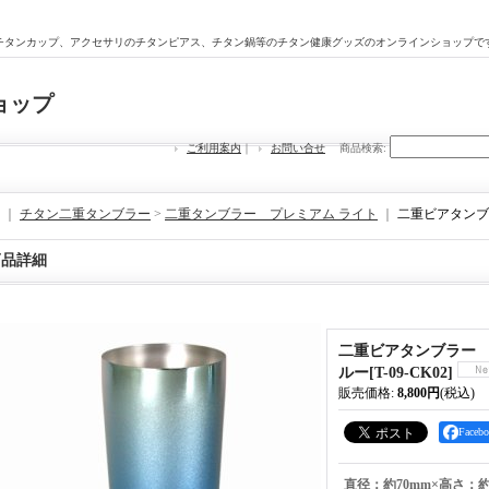
チタンカップ、アクセサリのチタンピアス、チタン鍋等のチタン健康グッズのオンラインショップで
ョップ
ご利用案内
｜
お問い合せ
商品検索
:
｜
チタン二重タンブラー
>
二重タンブラー プレミアム ライト
｜
二重ビアタンブ
商品詳細
二重ビアタンブラー
ルー
[
T-09-CK02
]
販売価格
:
8,800円
(税込)
Face
直径：約70mm×高さ：約