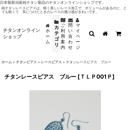
日本製新潟産純チタン製品のチタンオンラインショップです。
純チタンレースピアスは、軽く美しいレース加工で、ボリュームがあるのに、と
ても軽くて、耳につけたときのレースの透け感がきれいです。
ご
問
マ
カ
チタンオンライン
ホ
利
い
イ
テ
ー
用
合
ペ
ショップ
ゴ
ム
案
わ
ー
リ
内
せ
ジ
ホーム
>
チタンピアス
>
レースピアス
>
チタンレースピアス ブルー
チタンレースピアス ブルー
[
ＴＬＰ001Ｐ
]