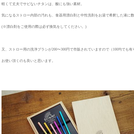
軽くて丈夫でサビないチタンは、酸にも強い素材。
気になるストロー内部の汚れも、食器用漂白剤と中性洗剤をお湯で希釈した液に数
(※漂白剤をご使用の際は必ず換気をしてください。)
又、ストロー用の洗浄ブラシが200〜300円で市販されていますので（100均でも
お使い頂くのも良いと思います。