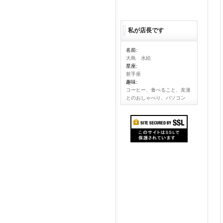
私が店長です
名前:
大島 水絵
星座:
射手座
趣味:
コーヒー、食べること、友達
とのおしゃべり、パソコン