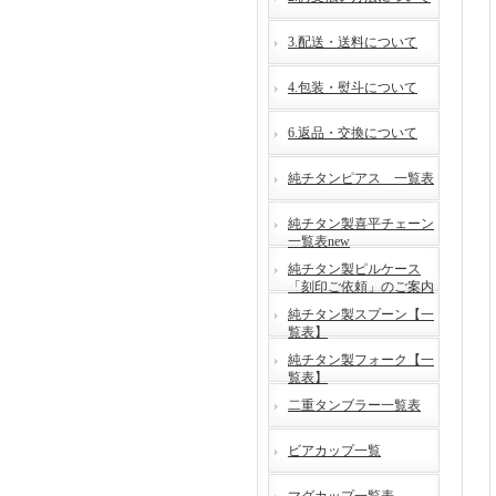
3.配送・送料について
4.包装・熨斗について
6.返品・交換について
純チタンピアス 一覧表
純チタン製喜平チェーン
一覧表new
純チタン製ピルケース
「刻印ご依頼」のご案内
純チタン製スプーン【一
覧表】
純チタン製フォーク【一
覧表】
二重タンブラー一覧表
ビアカップ一覧