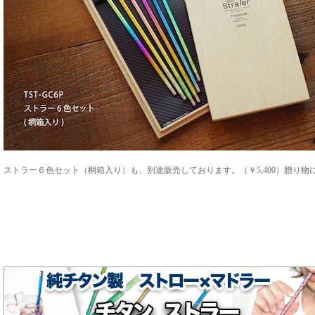
ストラー６色セット（桐箱入り）も、別途販売しております。（￥5,400）贈り物