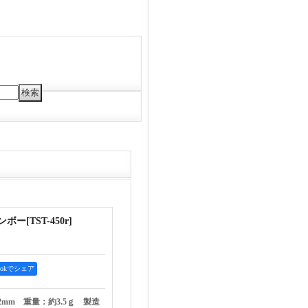
インボー
[
TST-450r
]
bookでシェア
2mm 重量：約3.5ｇ 製造