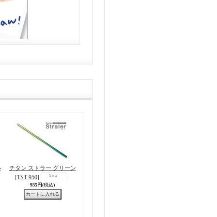
ル
チタン ストラー グリーン
[TST-950]
935円
(税込)