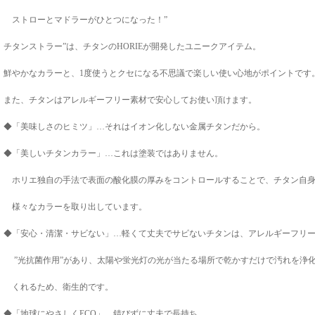
ストローとマドラーがひとつになった！”
チタンストラー”は、チタンのHORIEが開発したユニークアイテム。
鮮やかなカラーと、1度使うとクセになる不思議で楽しい使い心地がポイントです
また、チタンはアレルギーフリー素材で安心してお使い頂けます。
◆「美味しさのヒミツ」…それはイオン化しない金属チタンだから。
◆「美しいチタンカラー」…これは塗装ではありません。
ホリエ独自の手法で表面の酸化膜の厚みをコントロールすることで、チタン自
様々なカラーを取り出しています。
◆「安心・清潔・サビない」…軽くて丈夫でサビないチタンは、アレルギーフリ
”光抗菌作用”があり、太陽や蛍光灯の光が当たる場所で乾かすだけで汚れを浄
くれるため、衛生的です。
◆「地球にやさしくECO」…錆びずに丈夫で長持ち。