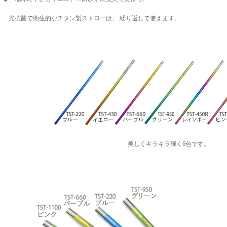
光抗菌で衛生的なチタン製ストローは、 繰り返して使えます。
美しくキラキラ輝く6色です。