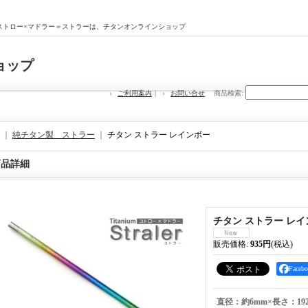
ストロー×マドラー＝ストラーは、チタンオンラインショップ
ョップ
ご利用案内
｜
お問い合せ
商品検索
:
｜
純チタン製 ストラー
｜
チタン ストラー レインボー
商品詳細
チタン ストラー レ
販売価格
:
935円
(税込)
Face
直径：約6mm×長さ：19