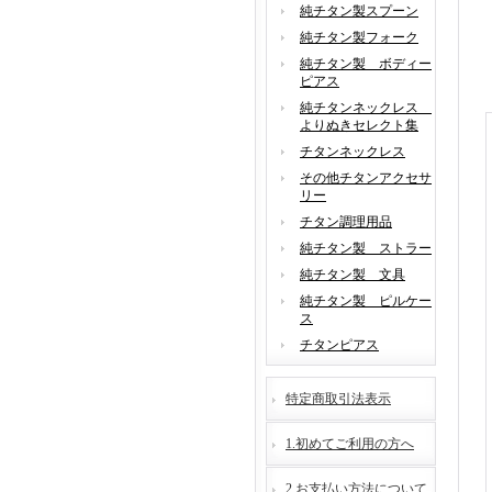
純チタン製スプーン
純チタン製フォーク
純チタン製 ボディー
ピアス
純チタンネックレス
よりぬきセレクト集
チタンネックレス
その他チタンアクセサ
リー
チタン調理用品
純チタン製 ストラー
純チタン製 文具
純チタン製 ピルケー
ス
チタンピアス
特定商取引法表示
1.初めてご利用の方へ
2.お支払い方法について