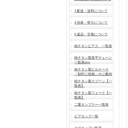
3.配送・送料について
4.包装・熨斗について
6.返品・交換について
純チタンピアス 一覧表
純チタン製喜平チェーン
一覧表new
純チタン製ピルケース
「刻印ご依頼」のご案内
純チタン製スプーン【一
覧表】
純チタン製フォーク【一
覧表】
二重タンブラー一覧表
ビアカップ一覧