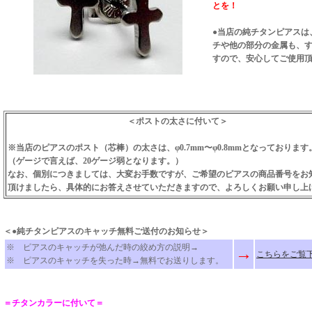
とを！
●当店の純チタンピアスは
チや他の部分の金属も、
すので、安心してご使用
＜ポストの太さに付いて＞
※当店のピアスのポスト（芯棒）の太さは、φ0.7mm〜φ0.8mmとなっております
（ゲージで言えば、20ゲージ弱となります。）
なお、個別につきましては、大変お手数ですが、ご希望のピアスの商品番号をお
頂けましたら、具体的にお答えさせていただきますので、よろしくお願い申し上
＜●純チタンピアスのキャッチ無料ご送付のお知らせ＞
※ ピアスのキャッチが弛んだ時の絞め方の説明→
→
こちらをご覧
※ ピアスのキャッチを失った時→無料でお送りします。
＝チタンカラーに付いて＝