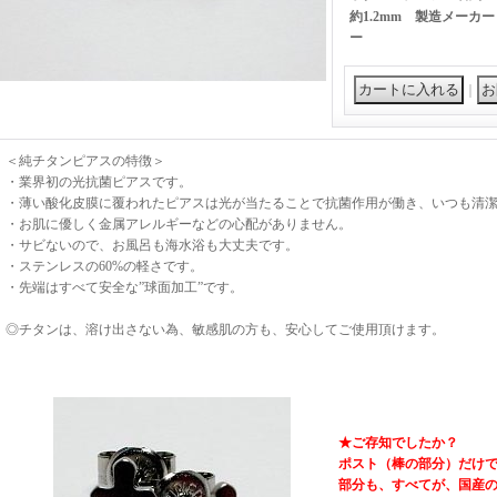
約1.2mm 製造メーカ
ー
｜
＜純チタンピアスの特徴＞
・業界初の光抗菌ピアスです。
・薄い酸化皮膜に覆われたピアスは光が当たることで抗菌作用が働き、いつも清
・お肌に優しく金属アレルギーなどの心配がありません。
・サビないので、お風呂も海水浴も大丈夫です。
・ステンレスの60%の軽さです。
・先端はすべて安全な”球面加工”です。
◎チタンは、溶け出さない為、敏感肌の方も、安心してご使用頂けます。
★ご存知でしたか？
ポスト（棒の部分）だけ
部分も、すべてが、国産