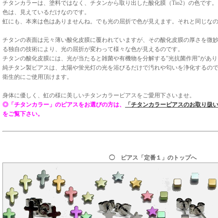
チタンカラーは、塗料ではなく、チタンから取り出した酸化膜（Tio2）の色です。
色は、見えているだけなのです。
虹にも、本来は色はありませんね。でも光の屈折で色が見えます。それと同じな
チタンの表面は元々薄い酸化皮膜に覆われていますが、その酸化皮膜の厚さを微
る独自の技術により、光の屈折が変わって様々な色が見えるのです。
チタンの酸化皮膜には、光が当たると雑菌や有機物を分解する”光抗菌作用”があ
純チタン製ピアスは、太陽や蛍光灯の光を浴びるだけで汚れや匂いを浄化するの
衛生的にご使用頂けます。
身体に優しく、虹の様に美しいチタンカラーピアスをご愛用下さいませ。
◎「チタンカラー」のピアスをお選びの方は、
「チタンカラーピアスのお取り扱
をご覧下さい。
◯ ピアス「定番１」のトップへ