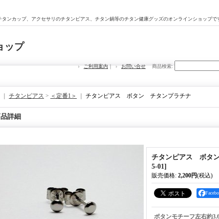
チタンカップ、アクセサリのチタンピアス、チタン鍋等のチタン健康グッズのオンラインショップで
ョップ
ご利用案内
｜
お問い合せ
商品検索
:
｜
チタンピアス
>
＜定番1＞
｜
チタンピアス ボタン チタンプラチナ
商品詳細
チタンピアス ボタ
5-01
]
販売価格
:
2,200円
(税込)
Face
ボタンモチーフ左右約3.6