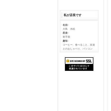
私が店長です
名前:
大島 水絵
星座:
射手座
趣味:
コーヒー、食べること、友達
とのおしゃべり、パソコン