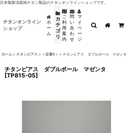
日本製新潟産純チタン製品のチタンオンラインショップです。
ご
問
マ
カ
チタンオンライン
ホ
利
い
イ
テ
ー
用
合
ペ
ショップ
ゴ
ム
案
わ
ー
リ
内
せ
ジ
ホーム
>
チタンピアス
>
＜定番5＞
>
チタンピアス ダブルボール マゼンタ
チタンピアス ダブルボール マゼンタ
[
TP815-05
]