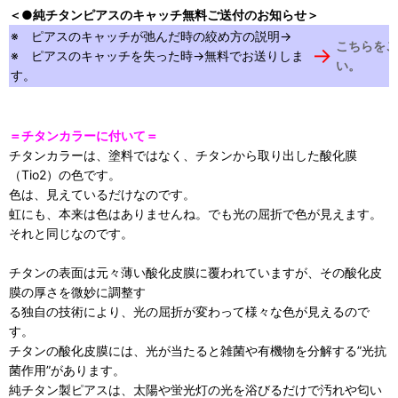
＜●純チタンピアスのキャッチ無料ご送付のお知らせ＞
※ ピアスのキャッチが弛んだ時の絞め方の説明→
こちらをご
→
※ ピアスのキャッチを失った時→無料でお送りしま
い。
す。
＝チタンカラーに付いて＝
チタンカラーは、塗料ではなく、チタンから取り出した酸化膜
（Tio2）の色です。
色は、見えているだけなのです。
虹にも、本来は色はありませんね。でも光の屈折で色が見えます。
それと同じなのです。
チタンの表面は元々薄い酸化皮膜に覆われていますが、その酸化皮
膜の厚さを微妙に調整す
る独自の技術により、光の屈折が変わって様々な色が見えるので
す。
チタンの酸化皮膜には、光が当たると雑菌や有機物を分解する”光抗
菌作用”があります。
純チタン製ピアスは、太陽や蛍光灯の光を浴びるだけで汚れや匂い