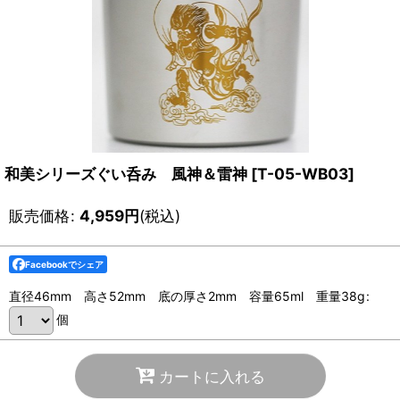
和美シリーズぐい呑み 風神＆雷神
[
T-05-WB03
]
販売価格
:
4,959
円
(税込)
Facebookでシェア
直径46mm 高さ52mm 底の厚さ2mm 容量65ml 重量38g
:
個
カートに入れる