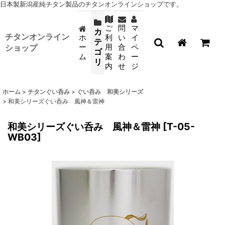
日本製新潟産純チタン製品のチタンオンラインショップです。
ご
問
マ
カ
チタンオンライン
ホ
利
い
イ
テ
ー
用
合
ペ
ショップ
ゴ
ム
案
わ
ー
リ
内
せ
ジ
ホーム
>
チタンぐい呑み
>
ぐい呑み 和美シリーズ
>
和美シリーズぐい呑み 風神＆雷神
和美シリーズぐい呑み 風神＆雷神
[
T-05-
WB03
]