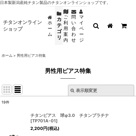
日本製新潟産純チタン製品のチタンオンラインショップです。
ご
問
マ
カ
チタンオンライン
ホ
利
い
イ
テ
ー
用
合
ペ
ショップ
ゴ
ム
案
わ
ー
リ
内
せ
ジ
ホーム
>
男性用ピアス特集
男性用ピアス特集
表示順変更
閉じる
19
件
表示数
:
チタンピアス 球φ3.0 チタンプラチナ
[
TP701A-01
]
並び順
:
2,200
円
(税込)