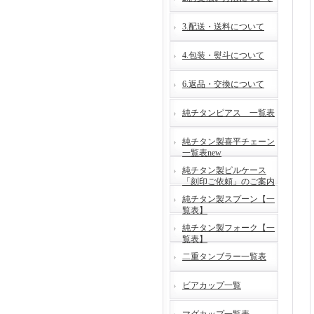
3.配送・送料について
4.包装・熨斗について
6.返品・交換について
純チタンピアス 一覧表
純チタン製喜平チェーン
一覧表new
純チタン製ピルケース
「刻印ご依頼」のご案内
純チタン製スプーン【一
覧表】
純チタン製フォーク【一
覧表】
二重タンブラー一覧表
ビアカップ一覧