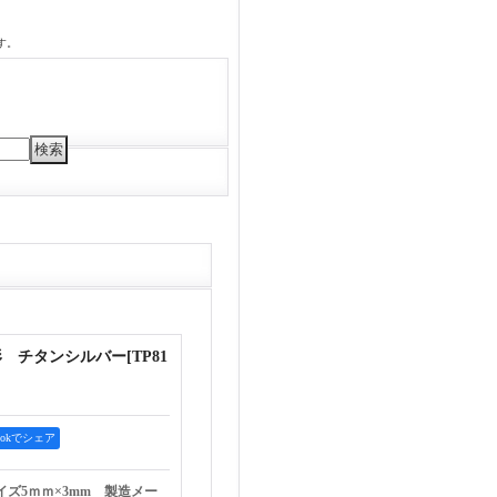
す。
形 チタンシルバー
[
TP81
bookでシェア
イズ5ｍｍ×3mm 製造メー