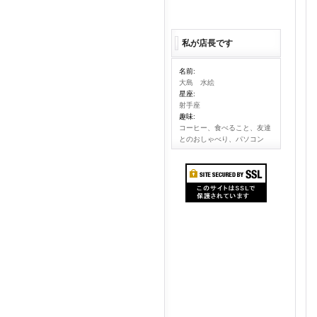
私が店長です
名前:
大島 水絵
星座:
射手座
趣味:
コーヒー、食べること、友達
とのおしゃべり、パソコン