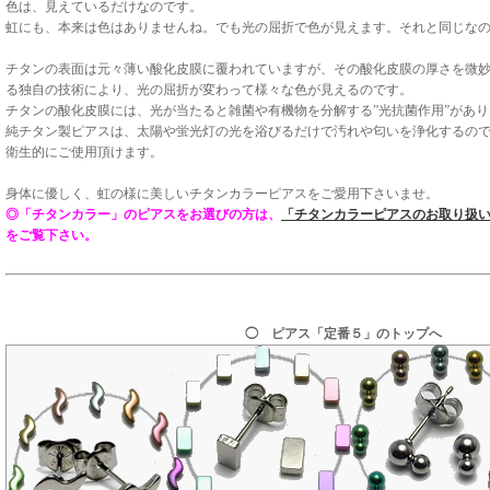
色は、見えているだけなのです。
虹にも、本来は色はありませんね。でも光の屈折で色が見えます。それと同じな
チタンの表面は元々薄い酸化皮膜に覆われていますが、その酸化皮膜の厚さを微
る独自の技術により、光の屈折が変わって様々な色が見えるのです。
チタンの酸化皮膜には、光が当たると雑菌や有機物を分解する”光抗菌作用”があ
純チタン製ピアスは、太陽や蛍光灯の光を浴びるだけで汚れや匂いを浄化するの
衛生的にご使用頂けます。
身体に優しく、虹の様に美しいチタンカラーピアスをご愛用下さいませ。
◎「チタンカラー」のピアスをお選びの方は、
「チタンカラーピアスのお取り扱
をご覧下さい。
◯ ピアス「定番５」のトップへ