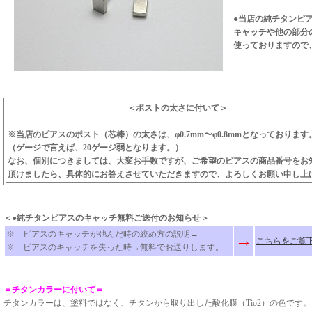
●当店の純チタンピ
キャッチや他の部分
使っておりますので
＜ポストの太さに付いて＞
※当店のピアスのポスト（芯棒）の太さは、φ0.7mm〜φ0.8mmとなっております
（ゲージで言えば、20ゲージ弱となります。）
なお、個別につきましては、大変お手数ですが、ご希望のピアスの商品番号をお
頂けましたら、具体的にお答えさせていただきますので、よろしくお願い申し上
＜●純チタンピアスのキャッチ無料ご送付のお知らせ＞
※ ピアスのキャッチが弛んだ時の絞め方の説明→
→
こちらをご覧
※ ピアスのキャッチを失った時→無料でお送りします。
＝チタンカラーに付いて＝
チタンカラーは、塗料ではなく、チタンから取り出した酸化膜（Tio2）の色です。