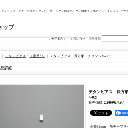
チタンカップ、アクセサリのチタンピアス、チタン鍋等のチタン健康グッズのオンラインショップで
ョップ
ご利用案内
｜
お問い合せ
商品検索
:
｜
チタンピアス
>
＜定番5＞
｜
チタンピアス 長方形 チタンシルバー
商品詳細
チタンピアス 長方
4-02
]
販売価格
:
2,200円
(税込)
Face
全長12mm モチーフサ